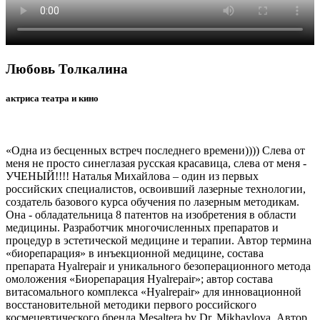
Любовь Толкалина
актриса театра и кино
«Одна из бесценных встреч последнего времени)))) Слева от
меня не просто синеглазая русская красавица, слева от меня -
УЧЕНЫЙ!!!! Наталья Михайлова – один из первых
российских специалистов, освоивший лазерные технологии,
создатель базового курса обучения по лазерным методикам.
Она - обладательница 8 патентов на изобретения в области
медицины. Разработчик многочисленных препаратов и
процедур в эстетической медицине и терапии. Автор термина
«биорепарация» в инъекционной медицине, состава
препарата Hyalrepair и уникального безоперационного метода
омоложения «Биорепарация Hyalrepair»; автор состава
витасомального комплекса «Hyalrepair» для инновационной
восстановительной методики первого российского
космецевтического бренда Mesaltera by Dr. Mikhaylova. Автор