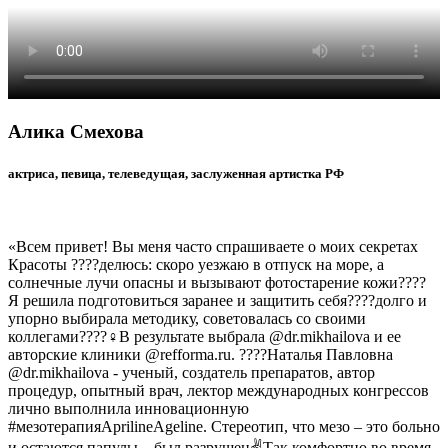
Алика Смехова
актриса, певица, телеведущая, заслуженная артистка РФ
«Всем привет! Вы меня часто спрашиваете о моих секретах
Красоты ????делюсь: скоро уезжаю в отпуск на море, а
солнечные лучи опасны и вызывают фотостарение кожи????
Я решила подготовиться заранее и защитить себя????долго и
упорно выбирала методику, советовалась со своими
коллегами????♀️В результате выбрала @dr.mikhailova и ее
авторские клиники @refforma.ru. ????Наталья Павловна
@dr.mikhailova - ученый, создатель препаратов, автор
процедур, опытный врач, лектор международных конгрессов
лично выполнила инновационную
#мезотерапияAprilineAgeline. Стереотип, что мезо – это больно
и остаются папулы – был разрушен✌Так комфортно во время