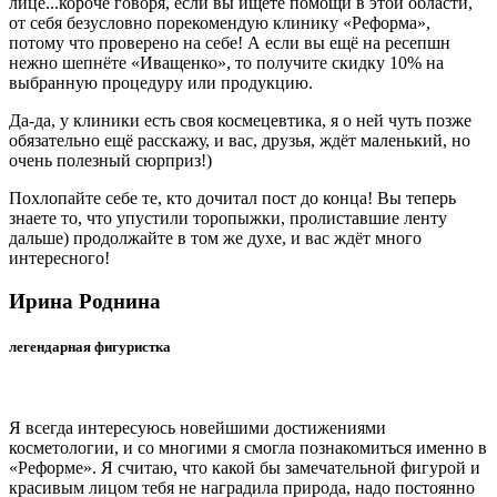
лице...короче говоря, если вы ищете помощи в этой области,
от себя безусловно порекомендую клинику «Реформа»,
потому что проверено на себе! А если вы ещё на ресепшн
нежно шепнёте «Иващенко», то получите скидку 10% на
выбранную процедуру или продукцию.
Да-да, у клиники есть своя космецевтика, я о ней чуть позже
обязательно ещё расскажу, и вас, друзья, ждёт маленький, но
очень полезный сюрприз!)
Похлопайте себе те, кто дочитал пост до конца! Вы теперь
знаете то, что упустили торопыжки, пролиставшие ленту
дальше) продолжайте в том же духе, и вас ждёт много
интересного!
Ирина Роднина
легендарная фигуристка
Я всегда интересуюсь новейшими достижениями
косметологии, и со многими я смогла познакомиться именно в
«Реформе». Я считаю, что какой бы замечательной фигурой и
красивым лицом тебя не наградила природа, надо постоянно