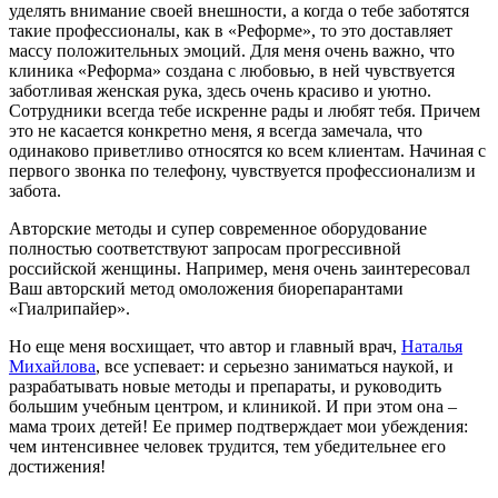
уделять внимание своей внешности, а когда о тебе заботятся
такие профессионалы, как в «Реформе», то это доставляет
массу положительных эмоций. Для меня очень важно, что
клиника «Реформа» создана с любовью, в ней чувствуется
заботливая женская рука, здесь очень красиво и уютно.
Сотрудники всегда тебе искренне рады и любят тебя. Причем
это не касается конкретно меня, я всегда замечала, что
одинаково приветливо относятся ко всем клиентам. Начиная с
первого звонка по телефону, чувствуется профессионализм и
забота.
Авторские методы и супер современное оборудование
полностью соответствуют запросам прогрессивной
российской женщины. Например, меня очень заинтересовал
Ваш авторский метод омоложения биорепарантами
«Гиалрипайер».
Но еще меня восхищает, что автор и главный врач,
Наталья
Михайлова
, все успевает: и серьезно заниматься наукой, и
разрабатывать новые методы и препараты, и руководить
большим учебным центром, и клиникой. И при этом она –
мама троих детей! Ее пример подтверждает мои убеждения:
чем интенсивнее человек трудится, тем убедительнее его
достижения!