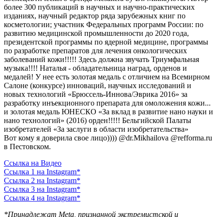
более 300 публикаций в научных и научно-практических
изданиях, научный редактор ряда зарубежных книг по
косметологии; участник Федеральных программ России: по
развитию медицинской промышленности до 2020 года,
президентской программы по ядерной медицине, программы
по разработке препаратов для лечения онкологических
заболеваний кожи!!!!! Здесь должна звучать Триумфальная
музыка!!!! Наталья - обладательница наград, орденов и
медалей! У нее есть золотая медаль с отличием на Всемирном
Салоне (конкурсе) инноваций, научных исследований и
новых технологий «Брюссель-Иннова/Эврика 2016» за
разработку инъекционного препарата для омоложения кожи...
и золотая медаль ЮНЕСКО «За вклад в развитие нано науки и
нано технологий» (2016) орден!!!!! Бельгийской Палаты
изобретателей «За заслуги в области изобретательства»
Вот кому я доверила свое лицо)))) @dr.Mikhailova @refforma.ru
в Пестовском.
Ссылка на Видео
Ссылка 1 на Instagram*
Ссылка 2 на Instagram*
Ссылка 3 на Instagram*
Ссылка 4 на Instagram*
*Принадлежат Meta, признанной экстремистской и