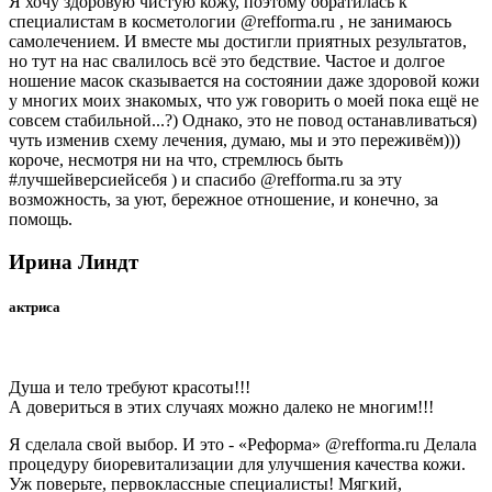
Я хочу здоровую чистую кожу, поэтому обратилась к
специалистам в косметологии @refforma.ru , не занимаюсь
самолечением. И вместе мы достигли приятных результатов,
но тут на нас свалилось всё это бедствие. Частое и долгое
ношение масок сказывается на состоянии даже здоровой кожи
у многих моих знакомых, что уж говорить о моей пока ещё не
совсем стабильной...?) Однако, это не повод останавливаться)
чуть изменив схему лечения, думаю, мы и это переживём)))
короче, несмотря ни на что, стремлюсь быть
#лучшейверсиейсебя ) и спасибо @refforma.ru за эту
возможность, за уют, бережное отношение, и конечно, за
помощь.
Ирина Линдт
актриса
Душа и тело требуют красоты!!!
А довериться в этих случаях можно далеко не многим!!!
Я сделала свой выбор. И это - «Реформа» @refforma.ru Делала
процедуру биоревитализации для улучшения качества кожи.
Уж поверьте, первоклассные специалисты! Мягкий,