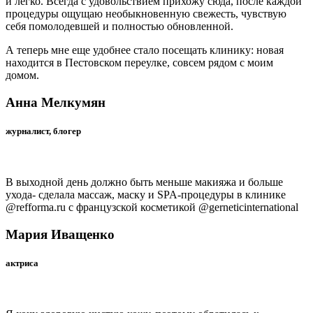
и легко. Всегда с удовольствием прихожу сюда, после каждой
процедуры ощущаю необыкновенную свежесть, чувствую
себя помолодевшей и полностью обновленной.
А теперь мне еще удобнее стало посещать клинику: новая
находится в Пестовском переулке, совсем рядом с моим
домом.
Анна Мелкумян
журналист, блогер
В выходной день должно быть меньше макияжа и больше
ухода- сделала массаж, маску и SPA-процедуры в клинике
@refforma.ru с французской косметикой @gerneticinternational
Мария Иващенко
актриса