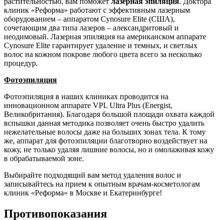
растительностью, вам поможет
лазерная эпиляция
. Доктора
клиник «Реформа» работают с эффективным лазерным
оборудованием – аппаратом Cynosure Elite (США),
сочетающим два типа лазеров – александритовый и
неодимовый. Лазерная эпиляция на американском аппарате
Cynosure Elite гарантирует удаление и темных, и светлых
волос на кожном покрове любого цвета всего за несколько
процедур.
Фотоэпиляция
Фотоэпиляция в наших клиниках проводится на
инновационном аппарате VPL Ultra Plus (Energist,
Великобритания). Благодаря большой площади охвата каждой
вспышки данная методика позволяет очень быстро удалить
нежелательные волосы даже на больших зонах тела. К тому
же, аппарат для фотоэпиляции благотворно воздействует на
кожу, не только удаляя лишние волосы, но и омолаживая кожу
в обрабатываемой зоне.
Выбирайте подходящий вам метод удаления волос и
записывайтесь на прием к опытным врачам-косметологам
клиник «Реформа» в Москве и Екатеринбурге!
Противопоказания