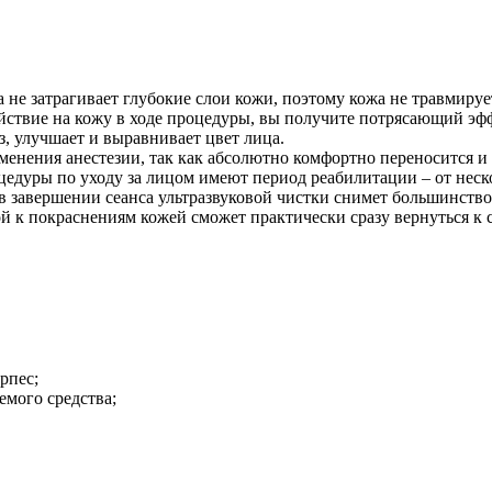
 не затрагивает глубокие слои кожи, поэтому кожа не травмируе
йствие на кожу в ходе процедуры, вы получите потрясающий эффе
, улучшает и выравнивает цвет лица.
менения анестезии, так как абсолютно комфортно переносится 
дуры по уходу за лицом имеют период реабилитации – от нескол
завершении сеанса ультразвуковой чистки снимет большинство п
ой к покраснениям кожей сможет практически сразу вернуться к
рпес;
мого средства;