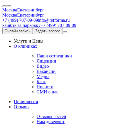
Москва
Екатеринбург
Москва
Екатеринбург
+7 (499) 707-09-09
info@refforma.ru
кэшбэк за парковку
+7 (499) 707-09-09
Онлайн запись
Задать вопрос
Услуги и Цены
О клиниках
Наши сотрудники
Лицензии
Видео
Вакансии
Медиа
Блог
Новости
СМИ о нас
Привилегии
Отзывы
Отзывы гостей
Нам доверяют