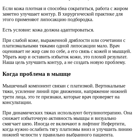
Если кожа плотная и способна сократиться, работа с жиром
заметно улучшает контур. В хирургической практике для
этого применяют липосакцию подбородка.
Есть условие: кожа должна адаптироваться.
При слабой коже, выраженной дряблости или сочетании с
платизмальными тяжами одной липосакции мало. Врач
оценивает не жир сам по себе, а его связь с кожей и мышцей.
Убрать жир и оставить избыток кожи, это плохой результат.
Наша цель улучшить контур, а не создать новую проблему.
Когда проблема в мышце
Мышечный компонент связан с платизмой. Вертикальные
тяжи, усиление линий при движении, напряжение нижней
трети лица, это те признаки, которые врач проверяет на
консультации.
При динамических тяжах используют ботулинотерапию. Она
снижает избыточную активность мышцы и визуально
смягчает шею. Иногда ее включают в лифтинг Нефертити,
когда нужно ослабить тягу платизмы вниз и улучшить линию
нижней челюсти у правильно выбранного пациента.