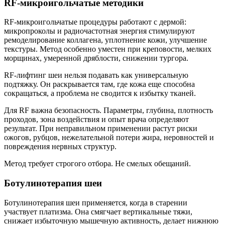
RF-микроигольчатые методики
RF-микроигольчатые процедуры работают с дермой:
микропроколы и радиочастотная энергия стимулируют
ремоделирование коллагена, уплотнение кожи, улучшение
текстуры. Метод особенно уместен при креповости, мелких
морщинах, умеренной дряблости, снижении тургора.
RF-лифтинг шеи нельзя подавать как универсальную
подтяжку. Он раскрывается там, где кожа еще способна
сокращаться, а проблема не сводится к избытку тканей.
Для RF важна безопасность. Параметры, глубина, плотность
проходов, зона воздействия и опыт врача определяют
результат. При неправильном применении растут риски
ожогов, рубцов, нежелательной потери жира, неровностей и
повреждения нервных структур.
Метод требует строгого отбора. Не смелых обещаний.
Ботулинотерапия шеи
Ботулинотерапия шеи применяется, когда в старении
участвует платизма. Она смягчает вертикальные тяжи,
снижает избыточную мышечную активность, делает нижнюю