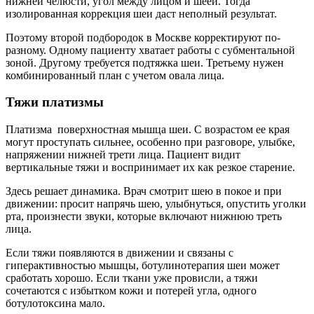
нижней челюсти, угол между лицом и шеей. Тогда
изолированная коррекция шеи даст неполный результат.
Поэтому второй подбородок в Москве корректируют по-
разному. Одному пациенту хватает работы с субментальной
зоной. Другому требуется подтяжка шеи. Третьему нужен
комбинированный план с учетом овала лица.
Тяжи платизмы
Платизма поверхностная мышца шеи. С возрастом ее края
могут проступать сильнее, особенно при разговоре, улыбке,
напряжении нижней трети лица. Пациент видит
вертикальные тяжи и воспринимает их как резкое старение.
Здесь решает динамика. Врач смотрит шею в покое и при
движении: просит напрячь шею, улыбнуться, опустить уголки
рта, произнести звуки, которые включают нижнюю треть
лица.
Если тяжи появляются в движении и связаны с
гиперактивностью мышцы, ботулинотерапия шеи может
сработать хорошо. Если ткани уже провисли, а тяжи
сочетаются с избытком кожи и потерей угла, одного
ботулотоксина мало.