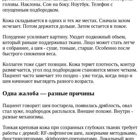
головы. Наклоны. Сон на боку. Ноутбук. Телефон с
опущенным подбородком.
Кожа складывается в одних и тех же местах. Сначала залом
исчезает. Потом держится дольше. Затем остается в покое.
Похудение усиливает картину. Уходит подкожный объем,
который раньше поддерживал ткани. Лицо может стать легче
и собраннее, а шея - суше, тоньше, старше. Особенно после
быстрого снижения веса.
Коллаген тоже сдает позиции. Кожа теряет плотность, контур
размягчается, угол под подбородком становится менее четким.
Пациент часто замечает это поздно - уже тогда, когда лицо и
шея начинают выглядеть разного возраста.
Одна жалоба — разные причины
Пациент говорит: шея постарела, появилась дряблость, овал
стал хуже, подбородок расплылся. Внешне похоже. Внутри -
разные механизмы.
Тонкая креповая кожа при сохранных глубоких тканях требует
работы с дермой: RF-лифтингом шеи, лазерными методиками,
биостимуляторами, skinbooster-препаратами. Локальный жир