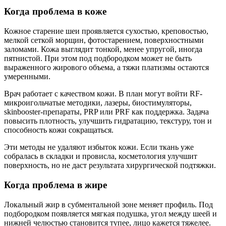
Когда проблема в коже
Кожное старение шеи проявляется сухостью, креповостью,
мелкой сеткой морщин, фотостарением, поверхностными
заломами. Кожа выглядит тонкой, менее упругой, иногда
пятнистой. При этом под подбородком может не быть
выраженного жирового объема, а тяжи платизмы остаются
умеренными.
Врач работает с качеством кожи. В план могут войти RF-
микроигольчатые методики, лазеры, биостимуляторы,
skinbooster-препараты, PRP или PRF как поддержка. Задача
повысить плотность, улучшить гидратацию, текстуру, тон и
способность кожи сокращаться.
Эти методы не удаляют избыток кожи. Если ткань уже
собралась в складки и провисла, косметология улучшит
поверхность, но не даст результата хирургической подтяжки.
Когда проблема в жире
Локальный жир в субментальной зоне меняет профиль. Под
подбородком появляется мягкая подушка, угол между шеей и
нижней челюстью становится тупее, лицо кажется тяжелее.