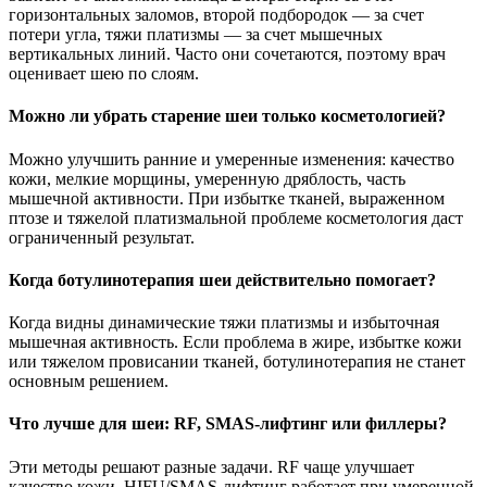
горизонтальных заломов, второй подбородок — за счет
потери угла, тяжи платизмы — за счет мышечных
вертикальных линий. Часто они сочетаются, поэтому врач
оценивает шею по слоям.
Можно ли убрать старение шеи только косметологией?
Можно улучшить ранние и умеренные изменения: качество
кожи, мелкие морщины, умеренную дряблость, часть
мышечной активности. При избытке тканей, выраженном
птозе и тяжелой платизмальной проблеме косметология даст
ограниченный результат.
Когда ботулинотерапия шеи действительно помогает?
Когда видны динамические тяжи платизмы и избыточная
мышечная активность. Если проблема в жире, избытке кожи
или тяжелом провисании тканей, ботулинотерапия не станет
основным решением.
Что лучше для шеи: RF, SMAS-лифтинг или филлеры?
Эти методы решают разные задачи. RF чаще улучшает
качество кожи, HIFU/SMAS-лифтинг работает при умеренной