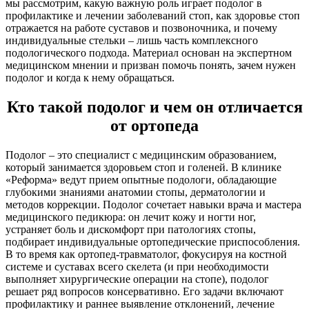
мы рассмотрим, какую важную роль играет подолог в
профилактике и лечении заболеваний стоп, как здоровье стоп
отражается на работе суставов и позвоночника, и почему
индивидуальные стельки – лишь часть комплексного
подологического подхода. Материал основан на экспертном
медицинском мнении и призван помочь понять, зачем нужен
подолог и когда к нему обращаться.
Кто такой подолог и чем он отличается
от ортопеда
Подолог – это специалист с медицинским образованием,
который занимается здоровьем стоп и голеней. В клинике
«Реформа» ведут прием опытные подологи, обладающие
глубокими знаниями анатомии стопы, дерматологии и
методов коррекции. Подолог сочетает навыки врача и мастера
медицинского педикюра: он лечит кожу и ногти ног,
устраняет боль и дискомфорт при патологиях стопы,
подбирает индивидуальные ортопедические приспособления.
В то время как ортопед-травматолог, фокусируя на костной
системе и суставах всего скелета (и при необходимости
выполняет хирургические операции на стопе), подолог
решает ряд вопросов консервативно. Его задачи включают
профилактику и раннее выявление отклонений, лечение