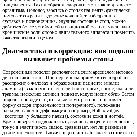
пищеварения. Таким образом, здоровье стоп важно для всего
организма. Подолог, заботясь о стопах пациента, фактически
помогает сохранить здоровье коленей, тазобедренных
суставов и позвоночника. Улучшая состояние стоп, можно
добиться более устойчивой и грациозной осанки, уменьшить
хронические боли опорно-двигательного аппарата и повысить
качество жизни в целом.
Диагностика и коррекция: как подолог
выявляет проблемы стопы
Современный подолог располагает целым арсеналом методов
диагностики стопы. При первичном приеме врач подробно
расспросит о жалобах и образе жизни пациента (анализ
анамнеза): важно узнать, есть ли боли в ногах, спине, были ли
травмы, насколько активен пациент, какую носит обувь. Затем
подолог проводит тщательный осмотр стопы: оценивает
форму сводов (продольного и поперечного), положение
пальцев, наличие деформаций (например, Hallux valgus –
«косточка» у большого пальца), состояние кожи и ногтей.
Врач проверяет подвижность суставов пальцев и голеностопа,
тонус и эластичность связок, сравнивает, нет ли разницы в
длине конечностей. Также специалист наблюдает за стойкой и