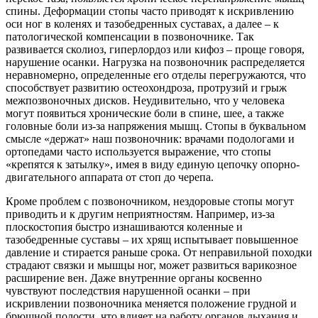
спины. Деформации стопы часто приводят к искривлению
оси ног в коленях и тазобедренных суставах, а далее – к
патологической компенсации в позвоночнике. Так
развивается сколиоз, гиперлордоз или кифоз – проще говоря,
нарушение осанки. Нагрузка на позвоночник распределяется
неравномерно, определенные его отделы перегружаются, что
способствует развитию остеохондроза, протрузий и грыж
межпозвоночных дисков. Неудивительно, что у человека
могут появиться хронические боли в спине, шее, а также
головные боли из-за напряжения мышц. Стопы в буквальном
смысле «держат» наш позвоночник: врачами подологами и
ортопедами часто используется выражение, что стопы
«крепятся к затылку», имея в виду единую цепочку опорно-
двигательного аппарата от стоп до черепа.
Кроме проблем с позвоночником, нездоровые стопы могут
приводить и к другим неприятностям. Например, из-за
плоскостопия быстро изнашиваются коленные и
тазобедренные суставы – их хрящ испытывает повышенное
давление и стирается раньше срока. От неправильной походки
страдают связки и мышцы ног, может развиться варикозное
расширение вен. Даже внутренние органы косвенно
чувствуют последствия нарушенной осанки – при
искривлении позвоночника меняется положение грудной и
брюшной полости, что влияет на работу органов дыхания и