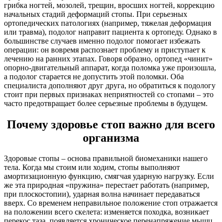
грибка ногтей, мозолей, трещин, вросших ногтей, коррекцию
начальных стадий деформаций стопы. При серьезных
ортопедических патологиях (например, тяжелая деформация
или травма), подолог направит пациента к ортопеду. Однако в
большинстве случаев именно подолог помогает избежать
операции: он вовремя распознает проблему и приступает к
лечению на ранних этапах. Говоря образно, ортопед «чинит»
опорно-двигательный аппарат, когда поломка уже произошла,
а подолог старается не допустить этой поломки. Оба
специалиста дополняют друг друга, но обратиться к подологу
стоит при первых признаках неприятностей со стопами – это
часто предотвращает более серьезные проблемы в будущем.
Почему здоровье стоп важно для всего
организма
Здоровые стопы – основа правильной биомеханики нашего
тела. Когда мы стоим или ходим, стопы выполняют
амортизационную функцию, смягчая ударную нагрузку. Если
же эта природная «пружина» перестает работать (например,
при плоскостопии), ударная волна начинает передаваться
вверх. Со временем неправильное положение стоп отражается
на положении всего скелета: изменяется походка, возникает
перекос таза, появляется хроническое перенапряжение мышц