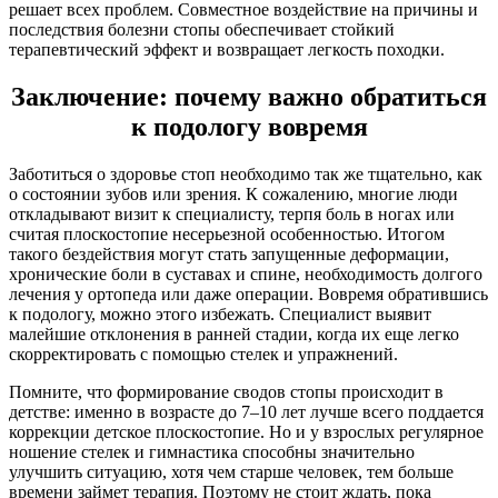
решает всех проблем. Совместное воздействие на причины и
последствия болезни стопы обеспечивает стойкий
терапевтический эффект и возвращает легкость походки.
Заключение: почему важно обратиться
к подологу вовремя
Заботиться о здоровье стоп необходимо так же тщательно, как
о состоянии зубов или зрения. К сожалению, многие люди
откладывают визит к специалисту, терпя боль в ногах или
считая плоскостопие несерьезной особенностью. Итогом
такого бездействия могут стать запущенные деформации,
хронические боли в суставах и спине, необходимость долгого
лечения у ортопеда или даже операции. Вовремя обратившись
к подологу, можно этого избежать. Специалист выявит
малейшие отклонения в ранней стадии, когда их еще легко
скорректировать с помощью стелек и упражнений.
Помните, что формирование сводов стопы происходит в
детстве: именно в возрасте до 7–10 лет лучше всего поддается
коррекции детское плоскостопие. Но и у взрослых регулярное
ношение стелек и гимнастика способны значительно
улучшить ситуацию, хотя чем старше человек, тем больше
времени займет терапия. Поэтому не стоит ждать, пока