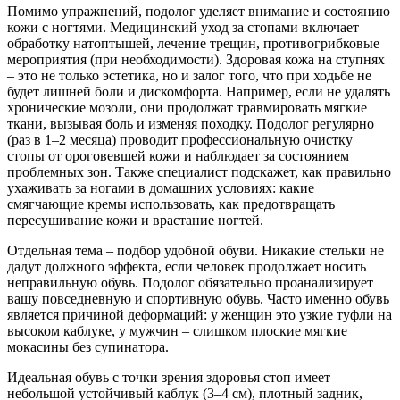
Помимо упражнений, подолог уделяет внимание и состоянию
кожи с ногтями. Медицинский уход за стопами включает
обработку натоптышей, лечение трещин, противогрибковые
мероприятия (при необходимости). Здоровая кожа на ступнях
– это не только эстетика, но и залог того, что при ходьбе не
будет лишней боли и дискомфорта. Например, если не удалять
хронические мозоли, они продолжат травмировать мягкие
ткани, вызывая боль и изменяя походку. Подолог регулярно
(раз в 1–2 месяца) проводит профессиональную очистку
стопы от ороговевшей кожи и наблюдает за состоянием
проблемных зон. Также специалист подскажет, как правильно
ухаживать за ногами в домашних условиях: какие
смягчающие кремы использовать, как предотвращать
пересушивание кожи и врастание ногтей.
Отдельная тема – подбор удобной обуви. Никакие стельки не
дадут должного эффекта, если человек продолжает носить
неправильную обувь. Подолог обязательно проанализирует
вашу повседневную и спортивную обувь. Часто именно обувь
является причиной деформаций: у женщин это узкие туфли на
высоком каблуке, у мужчин – слишком плоские мягкие
мокасины без супинатора.
Идеальная обувь с точки зрения здоровья стоп имеет
небольшой устойчивый каблук (3–4 см), плотный задник,