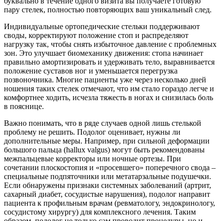
буквально в течение одного визита вы получаете готовую
пару стелек, полностью повторяющих ваш уникальный след.
Индивидуальные ортопедические стельки поддерживают
своды, корректируют положение стоп и распределяют
нагрузку так, чтобы снять избыточное давление с проблемных
зон. Это улучшает биомеханику движения: стопа начинает
правильно амортизировать и удерживать тело, выравнивается
положение суставов ног и уменьшается перегрузка
позвоночника. Многие пациенты уже через несколько дней
ношения таких стелек отмечают, что им стало гораздо легче и
комфортнее ходить, исчезла тяжесть в ногах и снизилась боль
в пояснице.
Важно понимать, что в ряде случаев одной лишь стелькой
проблему не решить. Подолог оценивает, нужны ли
дополнительные меры. Например, при сильной деформации
большого пальца (hallux valgus) могут быть рекомендованы
межпальцевые корректоры или ночные ортезы. При
сочетании плоскостопия и «просевшего» поперечного свода –
специальные подпяточники или метатарзальные подушечки.
Если обнаружены признаки системных заболеваний (артрит,
сахарный диабет, сосудистые нарушения), подолог направит
пациента к профильным врачам (ревматологу, эндокринологу,
сосудистому хирургу) для комплексного лечения. Таким
образом, подолог не только сам проводит процедуры, но и