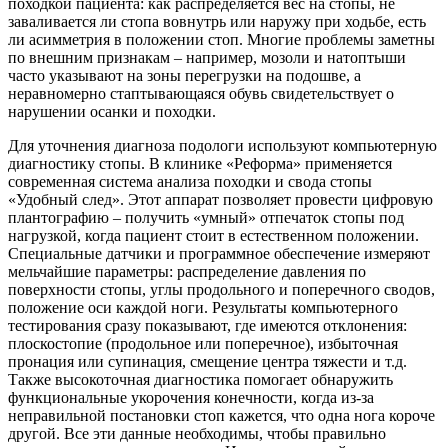
походкой пациента: как распределяется вес на стопы, не
заваливается ли стопа вовнутрь или наружу при ходьбе, есть
ли асимметрия в положении стоп. Многие проблемы заметны
по внешним признакам – например, мозоли и натоптыши
часто указывают на зоны перегрузки на подошве, а
неравномерно стаптывающаяся обувь свидетельствует о
нарушении осанки и походки.
Для уточнения диагноза подологи используют компьютерную
диагностику стопы. В клинике «Реформа» применяется
современная система анализа походки и свода стопы
«Удобный след». Этот аппарат позволяет провести цифровую
плантографию – получить «умный» отпечаток стопы под
нагрузкой, когда пациент стоит в естественном положении.
Специальные датчики и программное обеспечение измеряют
мельчайшие параметры: распределение давления по
поверхности стопы, углы продольного и поперечного сводов,
положение оси каждой ноги. Результаты компьютерного
тестирования сразу показывают, где имеются отклонения:
плоскостопие (продольное или поперечное), избыточная
пронация или супинация, смещение центра тяжести и т.д.
Также высокоточная диагностика помогает обнаружить
функциональные укорочения конечности, когда из-за
неправильной постановки стоп кажется, что одна нога короче
другой. Все эти данные необходимы, чтобы правильно