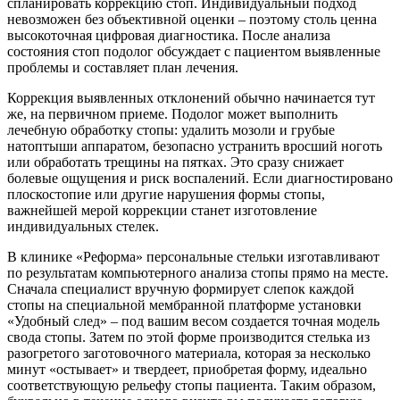
спланировать коррекцию стоп. Индивидуальный подход
невозможен без объективной оценки – поэтому столь ценна
высокоточная цифровая диагностика. После анализа
состояния стоп подолог обсуждает с пациентом выявленные
проблемы и составляет план лечения.
Коррекция выявленных отклонений обычно начинается тут
же, на первичном приеме. Подолог может выполнить
лечебную обработку стопы: удалить мозоли и грубые
натоптыши аппаратом, безопасно устранить вросший ноготь
или обработать трещины на пятках. Это сразу снижает
болевые ощущения и риск воспалений. Если диагностировано
плоскостопие или другие нарушения формы стопы,
важнейшей мерой коррекции станет изготовление
индивидуальных стелек.
В клинике «Реформа» персональные стельки изготавливают
по результатам компьютерного анализа стопы прямо на месте.
Сначала специалист вручную формирует слепок каждой
стопы на специальной мембранной платформе установки
«Удобный след» – под вашим весом создается точная модель
свода стопы. Затем по этой форме производится стелька из
разогретого заготовочного материала, которая за несколько
минут «остывает» и твердеет, приобретая форму, идеально
соответствующую рельефу стопы пациента. Таким образом,