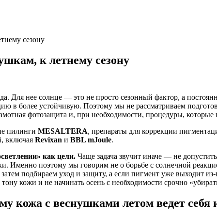
етнему сезону
ушкам, к летнему сезону
да. Для нее солнце — это не просто сезонный фактор, а постоян
ю в более устойчивую. Поэтому мы не рассматриваем подготовку
рамотная фотозащита и, при необходимости, процедуры, которые
ные пилинги
MESALTERA
, препараты для коррекции пигментац
й, включая
Revixan
и
BBL mJoule
.
осветлении» как цели.
Чаще задача звучит иначе — не допустит
ки. Именно поэтому мы говорим не о борьбе с солнечной реакцие
 затем подбираем уход и защиту, а если пигмент уже выходит и
 тону кожи и не начинать осень с необходимости срочно «убират
му кожа с веснушками летом ведет себя 