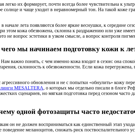
я легко их формирует, почти всегда более чувствительна к ультр
ное солнце и чаще уходит в неравномерный тон. На такой коже г
 в начале лета появляются более яркие веснушки, к середине сез
при этом кожа обезвожена, склонна к раздражению или уже имее
это не вопрос эстетики в узком смысле, а вопрос контроля пигм
 чего мы начинаем подготовку кожи к ле
Нам важно понять, с чем именно кожа входит в сезон: она споко
старения, склонность к обезвоженности. Если кожа перегружена,
с агрессивного обновления и не с попытки «обнулить» кожу пер
илинги MESALTERA
, о которых мы отдельно писали в блоге Р
естких сценариев, но мягкая подготовка перед сезоном часто да
чему одной фотозащиты часто недостато
ам он не должен восприниматься как единственный этап ухода. 
ое поведение меланоцитов, снижать риск поствоспалительного у