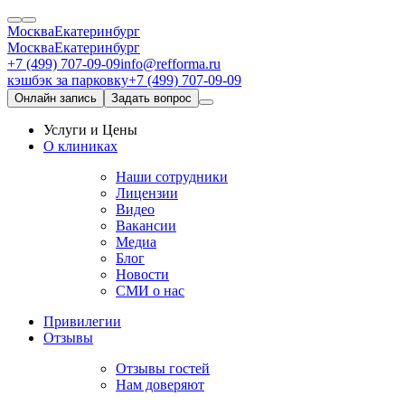
Москва
Екатеринбург
Москва
Екатеринбург
+7 (499) 707-09-09
info@refforma.ru
кэшбэк за парковку
+7 (499) 707-09-09
Онлайн запись
Задать вопрос
Услуги и Цены
О клиниках
Наши сотрудники
Лицензии
Видео
Вакансии
Медиа
Блог
Новости
СМИ о нас
Привилегии
Отзывы
Отзывы гостей
Нам доверяют