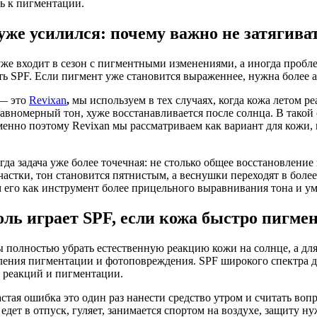
ь к пигментации.
уже усилился: почему важно не затягива
 уже входит в сезон с пигментными изменениями, а иногда пробл
ь SPF. Если пигмент уже становится выраженнее, нужна более а
 — это
Revixan
,
мы используем в тех случаях, когда кожа летом р
равномерный тон, хуже восстанавливается после солнца. В такой
енно поэтому Revixan мы рассматриваем как вариант для кожи, 
огда задача уже более точечная: не столько общее восстановлен
участки, тон становится пятнистым, а веснушки переходят в б
ем его как инструмент более прицельного выравнивания тона и 
ль играет SPF, если кожа быстро пигме
ы полностью убрать естественную реакцию кожи на солнце, а для
иления пигментации и фотоповреждения. SPF широкого спектра 
 реакций и пигментации.
астая ошибка это один раз нанести средство утром и считать во
едет в отпуск, гуляет, занимается спортом на воздухе, защиту н