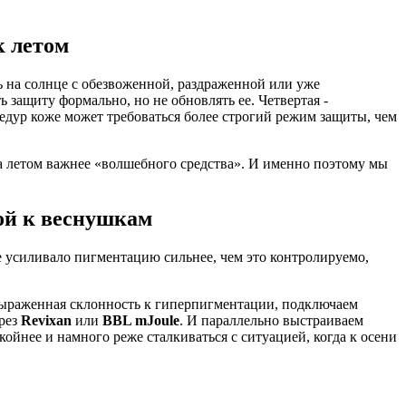
к летом
ь на солнце с обезвоженной, раздраженной или уже
ь защиту формально, но не обновлять ее. Четвертая -
оцедур коже может требоваться более строгий режим защиты, чем
на летом важнее «волшебного средства». И именно поэтому мы
ой к веснушкам
е усиливало пигментацию сильнее, чем это контролируемо,
 выраженная склонность к гиперпигментации, подключаем
ерез
Revixan
или
BBL mJoule
. И параллельно выстраиваем
койнее и намного реже сталкиваться с ситуацией, когда к осени