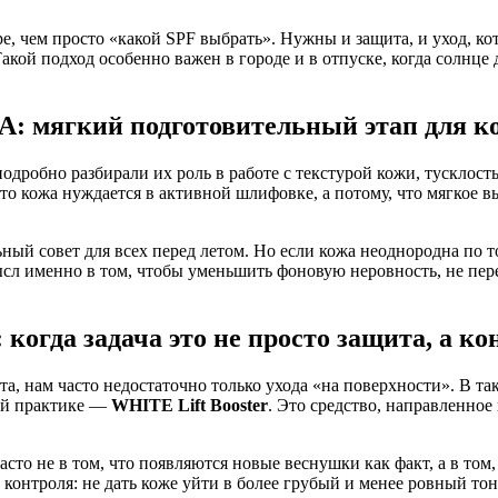
е, чем просто «какой SPF выбрать». Нужны и защита, и уход, 
й подход особенно важен в городе и в отпуске, когда солнце де
 мягкий подготовительный этап для ко
одробно разбирали их роль в работе с текстурой кожи, тусклос
что кожа нуждается в активной шлифовке, а потому, что мягкое 
ный совет для всех перед летом. Но если кожа неоднородна по 
сл именно в том, чтобы уменьшить фоновую неровность, не пер
 когда задача это не просто защита, а 
а, нам часто недостаточно только ухода «на поверхности». В т
ей практике —
WHITE Lift Booster
. Это средство, направленно
сто не в том, что появляются новые веснушки как факт, а в то
и контроля: не дать коже уйти в более грубый и менее ровный то