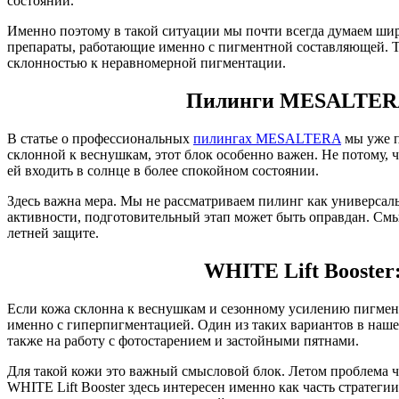
состоянии.
Именно поэтому в такой ситуации мы почти всегда думаем шир
препараты, работающие именно с пигментной составляющей. Тако
склонностью к неравномерной пигментации.
Пилинги MESALTERA:
В статье о профессиональных
пилингах MESALTERA
мы уже п
склонной к веснушкам, этот блок особенно важен. Не потому, 
ей входить в солнце в более спокойном состоянии.
Здесь важна мера. Мы не рассматриваем пилинг как универсаль
активности, подготовительный этап может быть оправдан. Смы
летней защите.
WHITE Lift Booster:
Если кожа склонна к веснушкам и сезонному усилению пигмент
именно с гиперпигментацией. Один из таких вариантов в наш
также на работу с фотостарением и застойными пятнами.
Для такой кожи это важный смысловой блок. Летом проблема ча
WHITE Lift Booster здесь интересен именно как часть стратеги