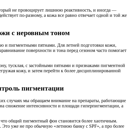
который не провоцирует лишнюю реактивность, и иногда —
йствует по-разному, а кожа все равно отвечает одной и той же
жи с неровным тоном
тью и пигментными пятнами. Для летней подготовки кожи,
выравнивание поверхности и тона перед сезоном часто помогает
тону, тусклая, с застойными пятнами и признаками пигментной
егружая кожу, и затем перейти к более дисциплинированной
контроль пигментации
аких случаях мы обращаем внимание на препараты, работающие
е на снижение интенсивности и площади гиперпигментации, а
м, что общий пигментный фон становится более хаотичным.
н. Это уже не про обычную «летнюю банку с SPF», а про более