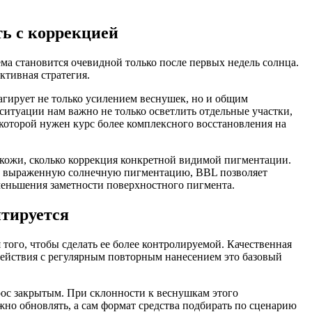
ть с коррекцией
ема становится очевидной только после первых недель солнца.
ктивная стратегия.
еагирует не только усилением веснушек, но и общим
 ситуации нам важно не только осветлить отдельные участки,
которой нужен курс более комплексного восстановления на
ие кожи, сколько коррекция конкретной видимой пигментации.
олее выраженную солнечную пигментацию, BBL позволяет
уменьшения заметности поверхностного пигмента.
нтируется
 того, чтобы сделать ее более контролируемой. Качественная
действия с регулярным повторным нанесением это базовый
прос закрытым. При склонности к веснушкам этого
ужно обновлять, а сам формат средства подбирать по сценарию