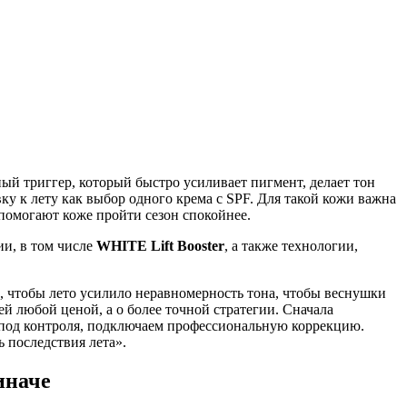
ный триггер, который быстро усиливает пигмент, делает тон
 к лету как выбор одного крема с SPF. Для такой кожи важна
 помогают коже пройти сезон спокойнее.
ии, в том числе
WHITE Lift Booster
, а также технологии,
ь, чтобы лето усилило неравномерность тона, чтобы веснушки
й любой ценой, а о более точной стратегии. Сначала
з-под контроля, подключаем профессиональную коррекцию.
ь последствия лета».
иначе