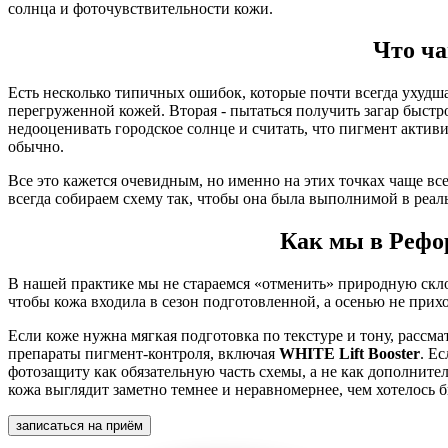
солнца и фоточувствительности кожи.
Что ча
Есть несколько типичных ошибок, которые почти всегда ухудш
перегруженной кожей. Вторая - пытаться получить загар быстро
недооценивать городское солнце и считать, что пигмент активи
обычно.
Все это кажется очевидным, но именно на этих точках чаще в
всегда собираем схему так, чтобы она была выполнимой в реаль
Как мы в Рефо
В нашей практике мы не стараемся «отменить» природную скло
чтобы кожа входила в сезон подготовленной, а осенью не прих
Если коже нужна мягкая подготовка по текстуре и тону, расс
препараты пигмент-контроля, включая
WHITE Lift Booster
. Е
фотозащиту как обязательную часть схемы, а не как дополнител
кожа выглядит заметно темнее и неравномернее, чем хотелось б
записаться на приём