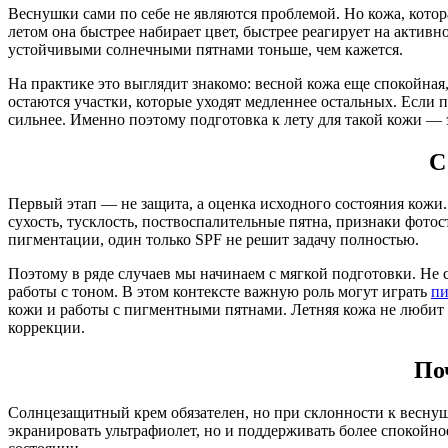
Веснушки сами по себе не являются проблемой. Но кожа, котора
летом она быстрее набирает цвет, быстрее реагирует на актив
устойчивыми солнечными пятнами тоньше, чем кажется.
На практике это выглядит знакомо: весной кожа еще спокойная,
остаются участки, которые уходят медленнее остальных. Если 
сильнее. Именно поэтому подготовка к лету для такой кожи — 
С
Первый этап — не защита, а оценка исходного состояния кожи. 
сухость, тусклость, поствоспалительные пятна, признаки фото
пигментации, один только SPF не решит задачу полностью.
Поэтому в ряде случаев мы начинаем с мягкой подготовки. Не 
работы с тоном. В этом контексте важную роль могут играть
п
кожи и работы с пигментными пятнами. Летняя кожа не любит ж
коррекции.
По
Солнцезащитный крем обязателен, но при склонности к веснушк
экранировать ультрафиолет, но и поддерживать более спокойн