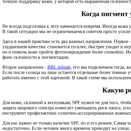
точную поддержку кожи, у которой есть выраженная склонност
Когда пигмент 
Не всегда подготовка к лету начинается вовремя. Иногда кожа
В такой ситуации мы не ограничиваемся советом просто усилит
Здесь в нашей практике есть два важных направления. Первое
ухудшением качества: становится тусклее, быстрее уходит в не
но и помочь коже пройти фотоповреждение более спокойно. Им
фоне склонности к пигментации.
Второе направление -
BBL mJoule
, его мы подключаем тогда, к
Если после солнца на лице остаются отдельные более темные 
работать именно с этой картиной. В такой схеме мы использу
Какую ро
Для кожи, склонной к веснушкам, SPF нужен не для того, чтоб
защита широкого спектра помогает уменьшить риск ожога, ус
инструмент профилактики солнечно-ассоциированных кожных
Для нас важно не только наличие SPF, но и его режим. Самая ч
недостаточно. Если человек много времени проводит на улице, 