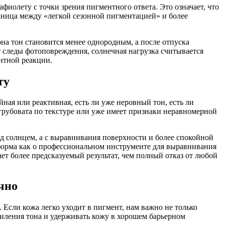
афиолету с точки зрения пигментного ответа. Это означает, что
раница между «легкой сезонной пигментацией» и более
она тон становится менее однородным, а после отпуска
т следы фотоповреждения, солнечная нагрузка считывается
ентной реакции.
ту
йная или реактивная, есть ли уже неровный тон, есть ли
 грубовата по текстуре или уже имеет признаки неравномерной
ед солнцем, а с выравнивания поверхности и более спокойной
еформа как о профессиональном инструменте для выравнивания
ет более предсказуемый результат, чем полный отказ от любой
чно
Если кожа легко уходит в пигмент, нам важно не только
силения тона и удерживать кожу в хорошем барьерном