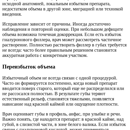
исходной анатомией, локальным избытком препарата,
недостатком объема в другой зоне, миграцией или техникой
введения.
Исправление зависит от причины. Иногда достаточно
наблюдения и повторной оценки. При небольшом дефиците
объема возможна точечная докоррекция. Если есть избыток
гиалуронового филлера, врач может рассмотреть частичное
растворение. Полностью растворить филлер в губах требуется
не всегда: часто более правильным решением становится
аккуратная работа с конкретным участком.
Переизбыток объема
Избыточный объем не всегда связан с одной процедурой.
Часто он формируется постепенно, когда новый препарат
вводится поверх старого, который еще не распределился или
не рассосался полностью. В результате губы теряют
естественный рельеф, становятся тяжелыми, появляется
нависание над красной каймой или ощущение плотности.
Врач оценивает губы в профиль, анфас, при улыбке и речи.
Важно понять, где находится препарат: в красной кайме, над
губой, в слизистой части, в зоне белого валика. Если избыток
связан с гиалуроновой кислотой, может применяться