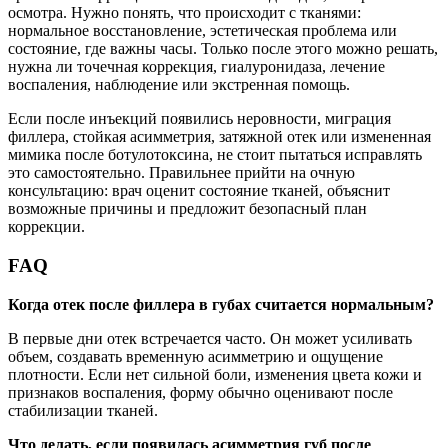
осмотра. Нужно понять, что происходит с тканями:
нормальное восстановление, эстетическая проблема или
состояние, где важны часы. Только после этого можно решать,
нужна ли точечная коррекция, гиалуронидаза, лечение
воспаления, наблюдение или экстренная помощь.
Если после инъекций появились неровности, миграция
филлера, стойкая асимметрия, затяжной отек или измененная
мимика после ботулотоксина, не стоит пытаться исправлять
это самостоятельно. Правильнее прийти на очную
консультацию: врач оценит состояние тканей, объяснит
возможные причины и предложит безопасный план
коррекции.
FAQ
Когда отек после филлера в губах считается нормальным?
В первые дни отек встречается часто. Он может усиливать
объем, создавать временную асимметрию и ощущение
плотности. Если нет сильной боли, изменения цвета кожи и
признаков воспаления, форму обычно оценивают после
стабилизации тканей.
Что делать, если появилась асимметрия губ после