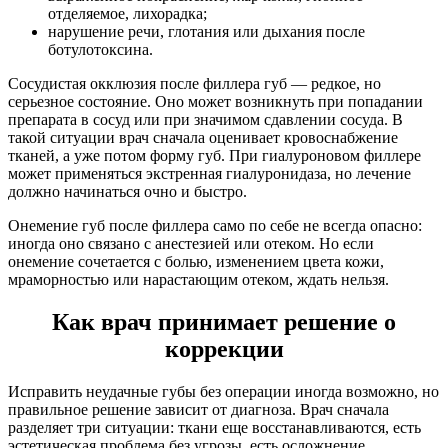
отделяемое, лихорадка;
нарушение речи, глотания или дыхания после
ботулотоксина.
Сосудистая окклюзия после филлера губ — редкое, но
серьезное состояние. Оно может возникнуть при попадании
препарата в сосуд или при значимом сдавлении сосуда. В
такой ситуации врач сначала оценивает кровоснабжение
тканей, а уже потом форму губ. При гиалуроновом филлере
может применяться экстренная гиалуронидаза, но лечение
должно начинаться очно и быстро.
Онемение губ после филлера само по себе не всегда опасно:
иногда оно связано с анестезией или отеком. Но если
онемение сочетается с болью, изменением цвета кожи,
мраморностью или нарастающим отеком, ждать нельзя.
Как врач принимает решение о
коррекции
Исправить неудачные губы без операции иногда возможно, но
правильное решение зависит от диагноза. Врач сначала
разделяет три ситуации: ткани еще восстанавливаются, есть
эстетическая проблема без угрозы, есть осложнение.