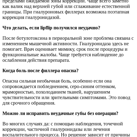
пределами ожидаемой зоны коррекции. Чаще всего заметно
как валик над верхней губой или сглаживание естественной
границы. При гиалуроновых филлерах возможна поэтапная
коррекция гиалуронидазой.
Что делать, если
lip
flip
получился неудачно?
После ботулотоксина в периоральной зоне проблема связана с
изменением мышечной активности. Гиалуронидаза здесь не
помогает. Врач оценивает мимику, срок после процедуры и
функциональные жалобы. Чаще требуется наблюдение до
ослабления действия препарата.
Когда боль после филлера опасна?
Опасна сильная необычная боль, особенно если она
сопровождается побледнением, серо-синим оттенком,
мраморностью, похолоданием тканей, нарушением
чувствительности или зрительными симптомами. Это повод
для срочного обращения.
Можно ли исправить неудачные губы без операции?
Во многих случаях да: с помощью наблюдения, точечной
коррекции, частичной гиалуронидазы или лечения
воспалительного процесса. Но решение зависит от причины