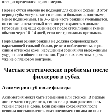
отек распределился неравномерно.
Первые сутки обычно не подходят для оценки формы. В этот
период губы могут казаться слишком большими, плотными,
менее подвижными. На 3–5 день часть реакций уменьшается,
но синяки и остаточный отек могут сохраняться дольше.
Итоговый вид чаще оценивают после стабилизации тканей,
обычно через 10–14 дней, если нет тревожных признаков.
Нормальная ранняя реакция не должна сопровождаться
нарастающей сильной болью, резким побледнением, серо-
синим оттенком кожи, нарушением зрения или выраженным
ухудшением общего состояния. При таких симптомах речь
уже не о плановом контроле.
Частые эстетические проблемы после
филлеров в губах
Асимметрия губ после филлера
Асимметрия может быть временной или стойкой. В первые
дни ее часто создает отек, синяк или разная реактивность
тканей справа и слева. Если разница сохраняется после
периода восстановления, врач оценивает, связана ли она с