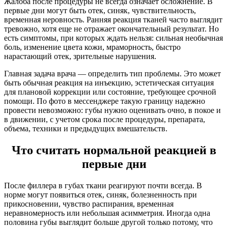
Жалоба после процедуры не всегда означает осложнение. В
первые дни могут быть отек, синяк, чувствительность,
временная неровность. Ранняя реакция тканей часто выглядит
тревожно, хотя еще не отражает окончательный результат. Но
есть симптомы, при которых ждать нельзя: сильная необычная
боль, изменение цвета кожи, мраморность, быстро
нарастающий отек, зрительные нарушения.
Главная задача врача — определить тип проблемы. Это может
быть обычная реакция на инъекцию, эстетическая ситуация
для плановой коррекции или состояние, требующее срочной
помощи. По фото в мессенджере такую границу надежно
провести невозможно: губы нужно оценивать очно, в покое и
в движении, с учетом срока после процедуры, препарата,
объема, техники и предыдущих вмешательств.
Что считать нормальной реакцией в
первые дни
После филлера в губах ткани реагируют почти всегда. В
норме могут появиться отек, синяк, болезненность при
прикосновении, чувство распирания, временная
неравномерность или небольшая асимметрия. Иногда одна
половина губы выглядит больше другой только потому, что