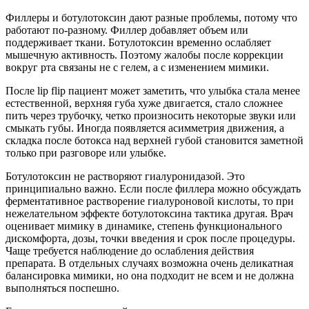
Филлеры и ботулотоксин дают разные проблемы, потому что
работают по-разному. Филлер добавляет объем или
поддерживает ткани. Ботулотоксин временно ослабляет
мышечную активность. Поэтому жалобы после коррекции
вокруг рта связаны не с гелем, а с изменением мимики.
После lip flip пациент может заметить, что улыбка стала менее
естественной, верхняя губа хуже двигается, стало сложнее
пить через трубочку, четко произносить некоторые звуки или
смыкать губы. Иногда появляется асимметрия движения, а
складка после ботокса над верхней губой становится заметной
только при разговоре или улыбке.
Ботулотоксин не растворяют гиалуронидазой. Это
принципиально важно. Если после филлера можно обсуждать
ферментативное растворение гиалуроновой кислоты, то при
нежелательном эффекте ботулотоксина тактика другая. Врач
оценивает мимику в динамике, степень функционального
дискомфорта, дозы, точки введения и срок после процедуры.
Чаще требуется наблюдение до ослабления действия
препарата. В отдельных случаях возможна очень деликатная
балансировка мимики, но она подходит не всем и не должна
выполняться поспешно.