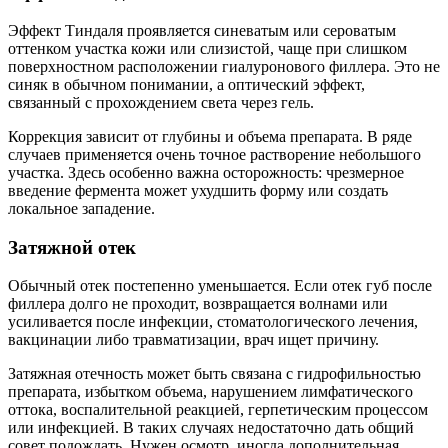
Эффект Тиндаля проявляется синеватым или сероватым
оттенком участка кожи или слизистой, чаще при слишком
поверхностном расположении гиалуронового филлера. Это не
синяк в обычном понимании, а оптический эффект,
связанный с прохождением света через гель.
Коррекция зависит от глубины и объема препарата. В ряде
случаев применяется очень точное растворение небольшого
участка. Здесь особенно важна осторожность: чрезмерное
введение фермента может ухудшить форму или создать
локальное западение.
Затяжной отек
Обычный отек постепенно уменьшается. Если отек губ после
филлера долго не проходит, возвращается волнами или
усиливается после инфекции, стоматологического лечения,
вакцинации либо травматизации, врач ищет причину.
Затяжная отечность может быть связана с гидрофильностью
препарата, избытком объема, нарушением лимфатического
оттока, воспалительной реакцией, герпетическим процессом
или инфекцией. В таких случаях недостаточно дать общий
совет подождать. Нужен осмотр, иногда дополнительная