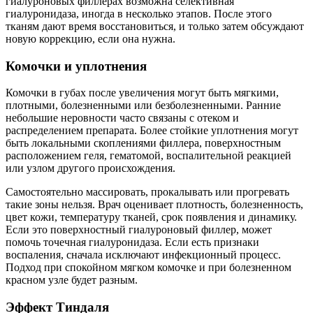
гиалуроновых филлерах возможна селективная
гиалуронидаза, иногда в несколько этапов. После этого
тканям дают время восстановиться, и только затем обсуждают
новую коррекцию, если она нужна.
Комочки и уплотнения
Комочки в губах после увеличения могут быть мягкими,
плотными, болезненными или безболезненными. Ранние
небольшие неровности часто связаны с отеком и
распределением препарата. Более стойкие уплотнения могут
быть локальными скоплениями филлера, поверхностным
расположением геля, гематомой, воспалительной реакцией
или узлом другого происхождения.
Самостоятельно массировать, прокалывать или прогревать
такие зоны нельзя. Врач оценивает плотность, болезненность,
цвет кожи, температуру тканей, срок появления и динамику.
Если это поверхностный гиалуроновый филлер, может
помочь точечная гиалуронидаза. Если есть признаки
воспаления, сначала исключают инфекционный процесс.
Подход при спокойном мягком комочке и при болезненном
красном узле будет разным.
Эффект Тиндаля